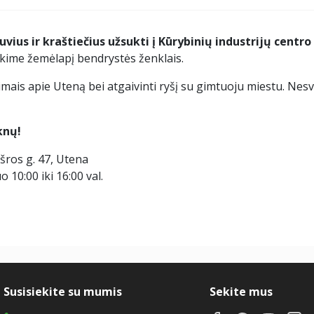
vius ir kraštiečius užsukti į Kūrybinių industrijų centro
ykime žemėlapį bendrystės ženklais.
nimais apie Uteną bei atgaivinti ryšį su gimtuoju miestu. Nes
knų!
šros g. 47, Utena
10:00 iki 16:00 val.
Susisiekite su mumis
Sekite mus