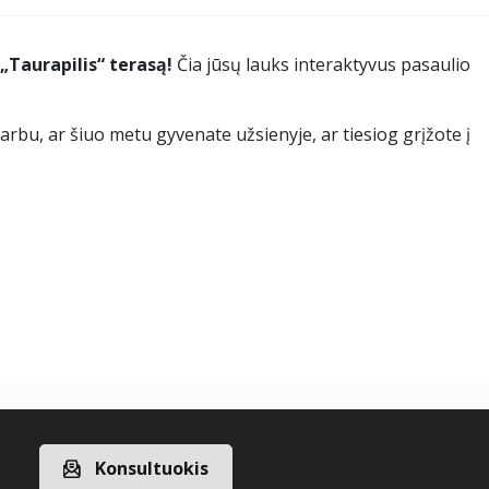
 „Taurapilis“ terasą!
Čia jūsų lauks interaktyvus pasaulio
varbu, ar šiuo metu gyvenate užsienyje, ar tiesiog grįžote į
Konsultuokis