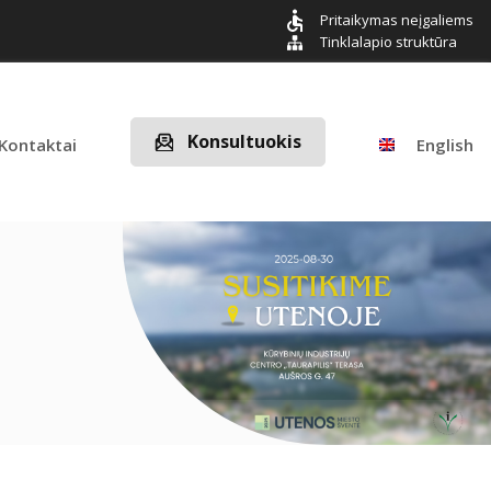
Pritaikymas neįgaliems
Tinklalapio struktūra
Konsultuokis
Kontaktai
English