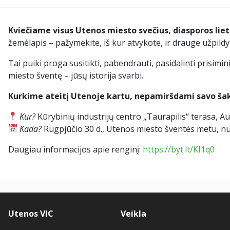
Kviečiame visus Utenos miesto svečius, diasporos lietu
žemėlapis – pažymėkite, iš kur atvykote, ir drauge užpild
Tai puiki proga susitikti, pabendrauti, pasidalinti prisimi
miesto šventę – jūsų istorija svarbi.
Kurkime ateitį Utenoje kartu, nepamiršdami savo ša
Kur?
Kūrybinių industrijų centro „Taurapilis“ terasa, Au
Kada?
Rugpjūčio 30 d., Utenos miesto šventės metu, nuo 
Daugiau informacijos apie renginį:
https://byt.lt/KI1q0
Utenos VIC
Veikla