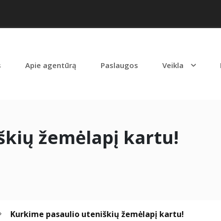
s
Apie agentūrą
Paslaugos
Veikla
škių žemėlapį kartu!
Kurkime pasaulio uteniškių žemėlapį kartu!