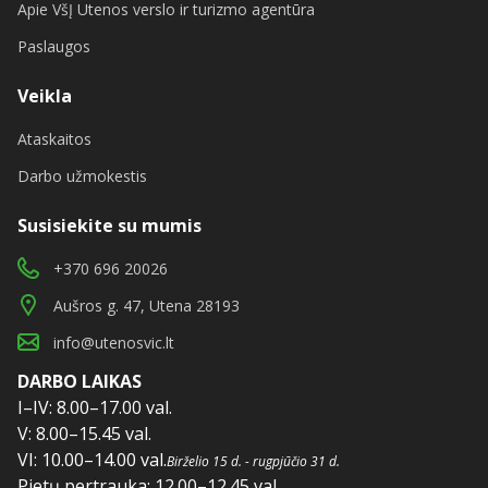
Apie VšĮ Utenos verslo ir turizmo agentūra
Paslaugos
Veikla
Ataskaitos
Darbo užmokestis
Susisiekite su mumis
+370 696 20026
Aušros g. 47, Utena 28193
info@utenosvic.lt
DARBO LAIKAS
I–IV: 8.00–17.00 val.
V: 8.00–15.45 val.
VI: 10.00–14.00 val.
Birželio 15 d. - rugpjūčio 31 d.
Pietų pertrauka: 12.00–12.45 val.