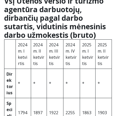
VšĮ Utenos verslo ir turizmo
agentūra darbuotojų,
dirbančių pagal darbo
sutartis, vidutinis mėnesinis
darbo užmokestis (bruto)
2024
2024
2024
2024
2025
2025
m. I
m. II
m. III
m. IV
m. I
m. II
ketvi
ketvir
ketvir
ketvir
ketvir
ketvir
rtis
tis
tis
tis
tis
tis
Dir
ek
*
*
*
*
*
*
tor
ius
Sp
eci
1794
1897
1922
2255
1863
1903
ali