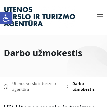
Open toolbar
Me
Darbo užmokestis
Utenos verslo ir turizmo
Darbo
agentūra
užmokestis