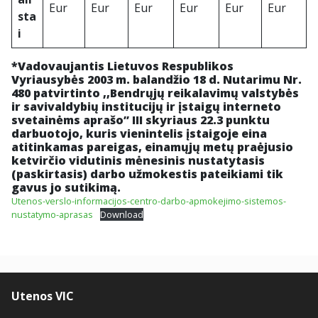
Eur
Eur
Eur
Eur
Eur
Eur
sta
i
*Vadovaujantis Lietuvos Respublikos
Vyriausybės 2003 m. balandžio 18 d. Nutarimu Nr.
480 patvirtinto ,,Bendrųjų reikalavimų valstybės
ir savivaldybių institucijų ir įstaigų interneto
svetainėms aprašo” III skyriaus 22.3 punktu
darbuotojo, kuris vienintelis įstaigoje eina
atitinkamas pareigas, einamųjų metų praėjusio
ketvirčio vidutinis mėnesinis nustatytasis
(paskirtasis) darbo užmokestis pateikiami tik
gavus jo sutikimą.
Utenos-verslo-informacijos-centro-darbo-apmokejimo-sistemos-
nustatymo-aprasas
Download
Utenos VIC