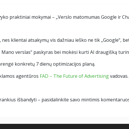
įvyko praktiniai mokymai – „Verslo matomumas Google ir Ch
 nes klientai atsakymų vis dažniau ieško ne tik „Google“, bet 
 Mano verslas“ paskyras bei mokėsi kurti AI draugišką turinį
rengė konkretų 7 dienų optimizacijos planą.
reklamos agentūros
FAD – The Future of Advertising
vadovas.
įrankius išbandyti – pasidalinkite savo mintimis komentaruo