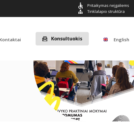
Pritaikymas neįgaliems
Tinklalapio struktūra
Konsultuokis
Kontaktai
English