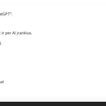
atGPT“.
ir per AI įrankius.
.
se!