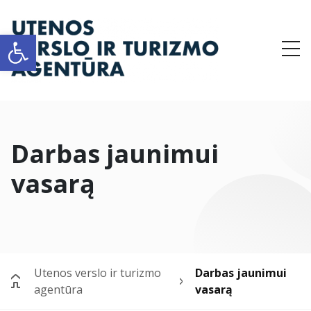
Open toolbar
Me
Darbas jaunimui
vasarą
Utenos verslo ir turizmo
Darbas jaunimui
agentūra
vasarą