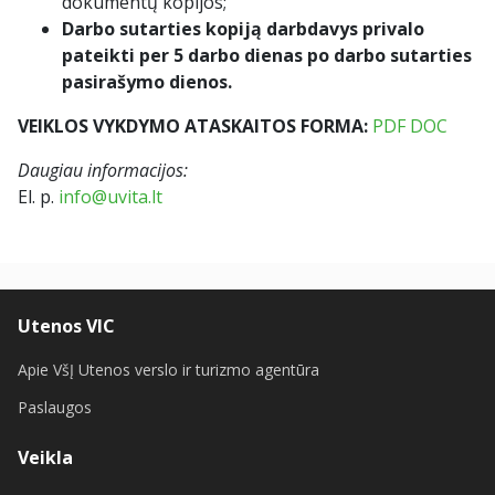
dokumentų kopijos;
Darbo sutarties kopiją darbdavys privalo
pateikti per 5 darbo dienas po darbo sutarties
pasirašymo dienos.
VEIKLOS VYKDYMO ATASKAITOS FORMA:
PDF
DOC
Daugiau informacijos:
El. p.
info@uvita.lt
Utenos VIC
Apie VšĮ Utenos verslo ir turizmo agentūra
Paslaugos
Veikla