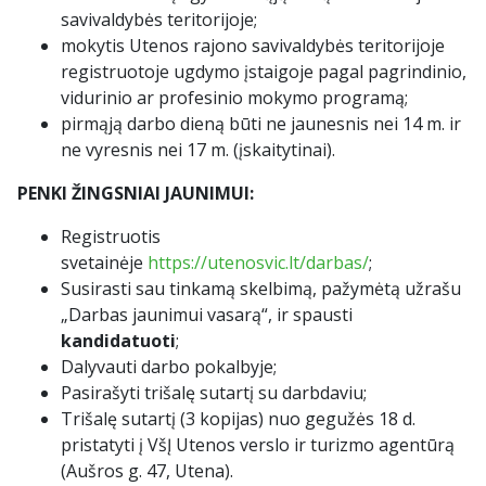
savivaldybės teritorijoje;
mokytis Utenos rajono savivaldybės teritorijoje
registruotoje ugdymo įstaigoje pagal pagrindinio,
vidurinio ar profesinio mokymo programą;
pirmąją darbo dieną būti ne jaunesnis nei 14 m. ir
ne vyresnis nei 17 m. (įskaitytinai).
PENKI ŽINGSNIAI JAUNIMUI:
Registruotis
svetainėje
https://utenosvic.lt/darbas/
;
Susirasti sau tinkamą skelbimą, pažymėtą užrašu
„Darbas jaunimui vasarą“, ir spausti
kandidatuoti
;
Dalyvauti darbo pokalbyje;
Pasirašyti trišalę sutartį su darbdaviu;
Trišalę sutartį (3 kopijas) nuo gegužės 18 d.
pristatyti į VšĮ Utenos verslo ir turizmo agentūrą
(Aušros g. 47, Utena).