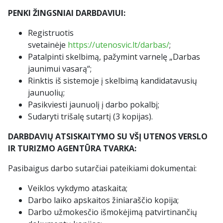
PENKI ŽINGSNIAI DARBDAVIUI:
Registruotis
svetainėje
https://utenosvic.lt/darbas/
;
Patalpinti skelbimą, pažymint varnelę „Darbas
jaunimui vasarą“;
Rinktis iš sistemoje į skelbimą kandidatavusių
jaunuolių;
Pasikviesti jaunuolį į darbo pokalbį;
Sudaryti trišalę sutartį (3 kopijas).
DARBDAVIŲ ATSISKAITYMO SU VŠĮ UTENOS VERSLO
IR TURIZMO AGENTŪRA TVARKA:
Pasibaigus darbo sutarčiai pateikiami dokumentai:
Veiklos vykdymo ataskaita;
Darbo laiko apskaitos žiniaraščio kopija;
Darbo užmokesčio išmokėjimą patvirtinančių