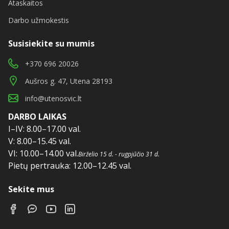
Ataskaitos
Darbo užmokestis
Susisiekite su mumis
+370 696 20026
Aušros g. 47, Utena 28193
info@utenosvic.lt
DARBO LAIKAS
I–IV: 8.00–17.00 val.
V: 8.00–15.45 val.
VI: 10.00–14.00 val.
Birželio 15 d. - rugpjūčio 31 d.
Pietų pertrauka: 12.00–12.45 val.
Sekite mus