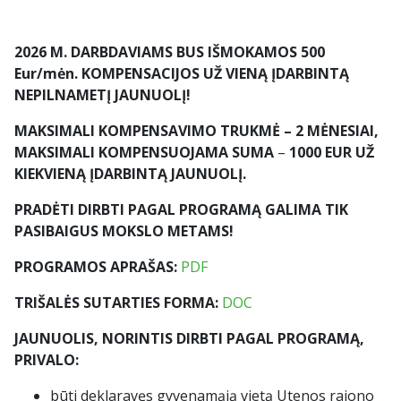
2026 M. DARBDAVIAMS BUS IŠMOKAMOS 500
Eur/mėn. KOMPENSACIJOS UŽ VIENĄ ĮDARBINTĄ
NEPILNAMETĮ JAUNUOLĮ!
MAKSIMALI KOMPENSAVIMO TRUKMĖ – 2 MĖNESIAI,
MAKSIMALI KOMPENSUOJAMA SUMA
–
1000 EUR UŽ
KIEKVIENĄ ĮDARBINTĄ JAUNUOLĮ.
PRADĖTI DIRBTI PAGAL PROGRAMĄ GALIMA TIK
PASIBAIGUS MOKSLO METAMS!
PROGRAMOS APRAŠAS:
PDF
TRIŠALĖS SUTARTIES FORMA:
DOC
JAUNUOLIS, NORINTIS DIRBTI PAGAL PROGRAMĄ,
PRIVALO:
būti deklaravęs gyvenamąją vietą Utenos rajono